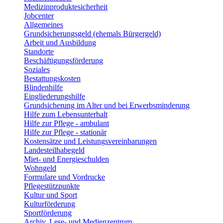
Medizinproduktesicherheit
Jobcenter
Allgemeines
Grundsicherungsgeld (ehemals Bürgergeld)
Arbeit und Ausbildung
Standorte
Beschäftigungsförderung
Soziales
Bestattungskosten
Blindenhilfe
Eingliederungshilfe
Grundsicherung im Alter und bei Erwerbsminderung
Hilfe zum Lebensunterhalt
Hilfe zur Pflege - ambulant
Hilfe zur Pflege - stationär
Kostensätze und Leistungsvereinbarungen
Landesteilhabegeld
Miet- und Energieschulden
Wohngeld
Formulare und Vordrucke
Pflegestützpunkte
Kultur und Sport
Kulturförderung
Sportförderung
Archiv, Lese- und Medienzentrum