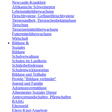
Newcastle-Krankheit
Afrikanische Schweinepest
Lebensmittelüberwachung
Fleischhygiene, Geflügelfleischhygiene
Tiergesundheit, Tierseuchenbekämpfung
Tierschutz
Tierarzneimittelüberwachung
Futtermittelüberwachung
Wirtschaft
Bildung &
Soziales
Bildung
Schulverwaltung
Schulen im Landkreis
Schülerbeförderung
Schulentwicklungsplan
Bildung und Teilhabe
Projekt "Bildung verbindet"
Jugend und Familie
Adoptionsvermittlung
Allgemeiner Sozialer Dienst
Amtsvormundschaften, Pflegschaften
BAföG
Elterngeld
Eltern-Kind-Angebote