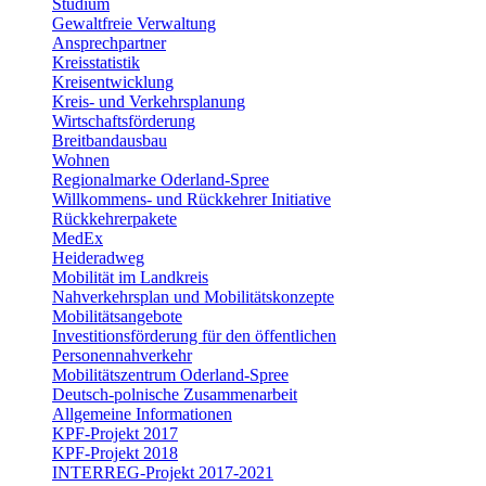
Studium
Gewaltfreie Verwaltung
Ansprechpartner
Kreisstatistik
Kreisentwicklung
Kreis- und Verkehrsplanung
Wirtschaftsförderung
Breitbandausbau
Wohnen
Regionalmarke Oderland-Spree
Willkommens- und Rückkehrer Initiative
Rückkehrerpakete
MedEx
Heideradweg
Mobilität im Landkreis
Nahverkehrsplan und Mobilitätskonzepte
Mobilitätsangebote
Investitionsförderung für den öffentlichen
Personennahverkehr
Mobilitätszentrum Oderland-Spree
Deutsch-polnische Zusammenarbeit
Allgemeine Informationen
KPF-Projekt 2017
KPF-Projekt 2018
INTERREG-Projekt 2017-2021