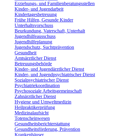
Erziehungs- und Familienberatungsstellen
Kinder- und Jugendarbeit
Kindertagesbetreuung
Frühe Hilfen, Gesunde Kinder
Unterhaltsvorschuss
Beurkundung, Vaterschaft, Unterhalt
Jugendhilfeausschuss
Jugendhilfeplanung
Jugendschutz, Suchtprävention
Gesundheit
Amtsärztlicher Dienst
Betreuungsbehörde
Kinder- und Jugendärztlicher Dienst
Kinder- und Jugendpsychiatrischer Dienst
Sozialpsychiatrischer Dienst
Psychiatriekoordination
Psychosoziale Arbeitsgemeinschaft
Zahnärztlicher Dienst
Hygiene und Umweltmedizin
Heilpraktikerprüfung
Medizinalaufsicht
Totenscheinwesen
Gesundheitsberichterstattung
Gesundheitsförderung, Prävention
Krankenhäuser