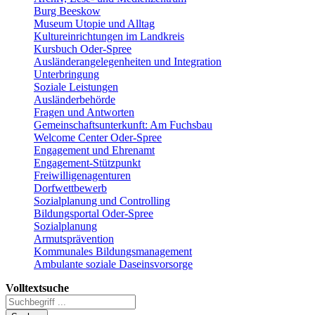
Burg Beeskow
Museum Utopie und Alltag
Kultureinrichtungen im Landkreis
Kursbuch Oder-Spree
Ausländerangelegenheiten und Integration
Unterbringung
Soziale Leistungen
Ausländerbehörde
Fragen und Antworten
Gemeinschaftsunterkunft: Am Fuchsbau
Welcome Center Oder-Spree
Engagement und Ehrenamt
Engagement-Stützpunkt
Freiwilligenagenturen
Dorfwettbewerb
Sozialplanung und Controlling
Bildungsportal Oder-Spree
Sozialplanung
Armutsprävention
Kommunales Bildungsmanagement
Ambulante soziale Daseinsvorsorge
Volltextsuche