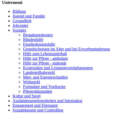
Untermenü
Bildung
Jugend und Familie
Gesundheit
Jobcenter
Soziales
Bestattungskosten
Blindenhilfe
Eingliederungshilfe
Grundsicherung im Alter und bei Erwerbsminderung
Hilfe zum Lebensunterhalt
Hilfe zur Pflege - ambulant
Hilfe zur Pflege - stationär
Kostensätze und Leistungsvereinbarungen
Landesteilhabegeld
Miet- und Energieschulden
Wohngeld
Formulare und Vordrucke
Pflegestützpunkte
Kultur und Sport
Ausländerangelegenheiten und Integration
Engagement und Ehrenamt
Sozialplanung und Controlling