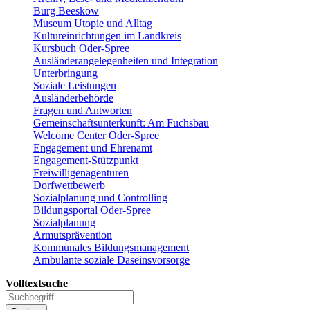
Burg Beeskow
Museum Utopie und Alltag
Kultureinrichtungen im Landkreis
Kursbuch Oder-Spree
Ausländerangelegenheiten und Integration
Unterbringung
Soziale Leistungen
Ausländerbehörde
Fragen und Antworten
Gemeinschaftsunterkunft: Am Fuchsbau
Welcome Center Oder-Spree
Engagement und Ehrenamt
Engagement-Stützpunkt
Freiwilligenagenturen
Dorfwettbewerb
Sozialplanung und Controlling
Bildungsportal Oder-Spree
Sozialplanung
Armutsprävention
Kommunales Bildungsmanagement
Ambulante soziale Daseinsvorsorge
Volltextsuche