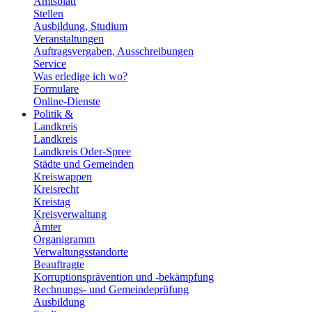
Amtsblatt
Stellen
Ausbildung, Studium
Veranstaltungen
Auftragsvergaben, Ausschreibungen
Service
Was erledige ich wo?
Formulare
Online-Dienste
Politik &
Landkreis
Landkreis
Landkreis Oder-Spree
Städte und Gemeinden
Kreiswappen
Kreisrecht
Kreistag
Kreisverwaltung
Ämter
Organigramm
Verwaltungsstandorte
Beauftragte
Korruptionsprävention und -bekämpfung
Rechnungs- und Gemeindeprüfung
Ausbildung