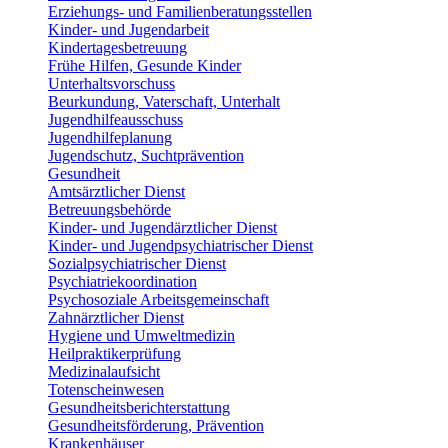
Erziehungs- und Familienberatungsstellen
Kinder- und Jugendarbeit
Kindertagesbetreuung
Frühe Hilfen, Gesunde Kinder
Unterhaltsvorschuss
Beurkundung, Vaterschaft, Unterhalt
Jugendhilfeausschuss
Jugendhilfeplanung
Jugendschutz, Suchtprävention
Gesundheit
Amtsärztlicher Dienst
Betreuungsbehörde
Kinder- und Jugendärztlicher Dienst
Kinder- und Jugendpsychiatrischer Dienst
Sozialpsychiatrischer Dienst
Psychiatriekoordination
Psychosoziale Arbeitsgemeinschaft
Zahnärztlicher Dienst
Hygiene und Umweltmedizin
Heilpraktikerprüfung
Medizinalaufsicht
Totenscheinwesen
Gesundheitsberichterstattung
Gesundheitsförderung, Prävention
Krankenhäuser