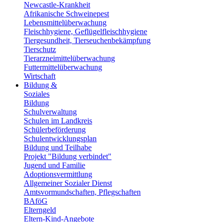
Newcastle-Krankheit
Afrikanische Schweinepest
Lebensmittelüberwachung
Fleischhygiene, Geflügelfleischhygiene
Tiergesundheit, Tierseuchenbekämpfung
Tierschutz
Tierarzneimittelüberwachung
Futtermittelüberwachung
Wirtschaft
Bildung &
Soziales
Bildung
Schulverwaltung
Schulen im Landkreis
Schülerbeförderung
Schulentwicklungsplan
Bildung und Teilhabe
Projekt "Bildung verbindet"
Jugend und Familie
Adoptionsvermittlung
Allgemeiner Sozialer Dienst
Amtsvormundschaften, Pflegschaften
BAföG
Elterngeld
Eltern-Kind-Angebote