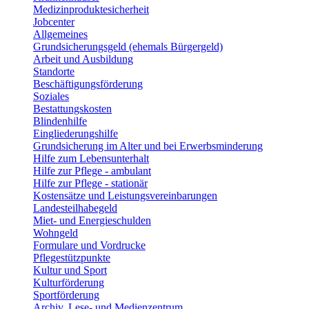
Medizinproduktesicherheit
Jobcenter
Allgemeines
Grundsicherungsgeld (ehemals Bürgergeld)
Arbeit und Ausbildung
Standorte
Beschäftigungsförderung
Soziales
Bestattungskosten
Blindenhilfe
Eingliederungshilfe
Grundsicherung im Alter und bei Erwerbsminderung
Hilfe zum Lebensunterhalt
Hilfe zur Pflege - ambulant
Hilfe zur Pflege - stationär
Kostensätze und Leistungsvereinbarungen
Landesteilhabegeld
Miet- und Energieschulden
Wohngeld
Formulare und Vordrucke
Pflegestützpunkte
Kultur und Sport
Kulturförderung
Sportförderung
Archiv, Lese- und Medienzentrum