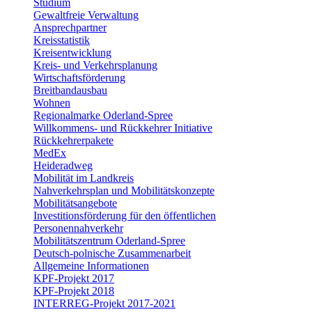
Studium
Gewaltfreie Verwaltung
Ansprechpartner
Kreisstatistik
Kreisentwicklung
Kreis- und Verkehrsplanung
Wirtschaftsförderung
Breitbandausbau
Wohnen
Regionalmarke Oderland-Spree
Willkommens- und Rückkehrer Initiative
Rückkehrerpakete
MedEx
Heideradweg
Mobilität im Landkreis
Nahverkehrsplan und Mobilitätskonzepte
Mobilitätsangebote
Investitionsförderung für den öffentlichen
Personennahverkehr
Mobilitätszentrum Oderland-Spree
Deutsch-polnische Zusammenarbeit
Allgemeine Informationen
KPF-Projekt 2017
KPF-Projekt 2018
INTERREG-Projekt 2017-2021