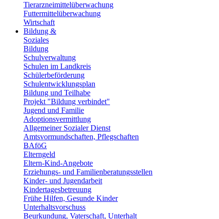
Tierarzneimittelüberwachung
Futtermittelüberwachung
Wirtschaft
Bildung &
Soziales
Bildung
Schulverwaltung
Schulen im Landkreis
Schülerbeförderung
Schulentwicklungsplan
Bildung und Teilhabe
Projekt "Bildung verbindet"
Jugend und Familie
Adoptionsvermittlung
Allgemeiner Sozialer Dienst
Amtsvormundschaften, Pflegschaften
BAföG
Elterngeld
Eltern-Kind-Angebote
Erziehungs- und Familienberatungsstellen
Kinder- und Jugendarbeit
Kindertagesbetreuung
Frühe Hilfen, Gesunde Kinder
Unterhaltsvorschuss
Beurkundung, Vaterschaft, Unterhalt