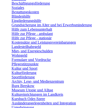
Beschäftigungsförderung
Soziales
Bestattungskosten
Blindenhilfe
Eingliederungshilfe
Grundsicherung im Alter und bei Erwerbsminderung
Hilfe zum Lebensunterhalt
Hilfe zur Pflege - ambulant
Hilfe zur Pflege - stationär
Kostensätze und Leistungsvereinbarungen
Landesteilhabegeld
Miet- und Energieschulden
Wohngeld
Formulare und Vordrucke
Pflegestützpunkte
Kultur und Sport
Kulturförderung
Sportförderung
Archiv, Lese- und Medienzentrum
Burg Beeskow
Museum Utopie und Alltag
Kultureinrichtungen im Landkreis
Kursbuch Oder-Spree
Ausländerangelegenheiten und Integration
Unterbringung