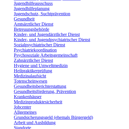
Jugendhilfeausschuss
Jugendhilfeplanung
Jugendschutz, Suchtprävention
Gesundheit
Amtsärztlicher Dienst
Betreuungsbehörde
Kinder- und Jugendärztlicher Dienst
Kinder- und Jugendpsychiatrischer Dienst
Sozialpsychiatrischer Dienst
Psychiatriekoordination
Psychosoziale Arbeitsgemeinschaft
Zahnärztlicher Dienst
Hygiene und Umweltmedizin
Heilpraktikerprüfung
Medizinalaufsicht
Totenscheinwesen
Gesundheitsberichterstattung
Gesundheitsförderung, Prävention
Krankenhäuser
Medizinproduktesicherheit
Jobcenter
Allgemeines
Grundsicherungsgeld (ehemals Bürgergeld)
Arbeit und Ausbildung
Standorte