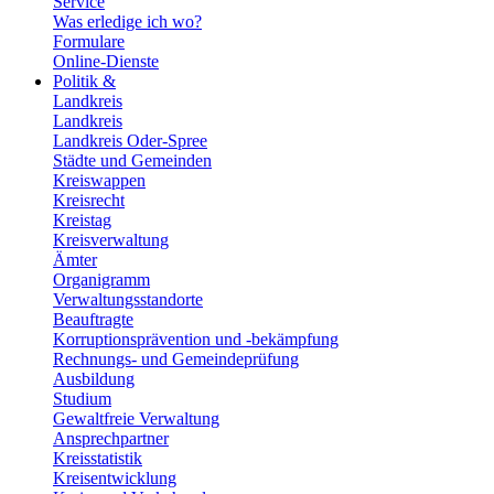
Service
Was erledige ich wo?
Formulare
Online-Dienste
Politik &
Landkreis
Landkreis
Landkreis Oder-Spree
Städte und Gemeinden
Kreiswappen
Kreisrecht
Kreistag
Kreisverwaltung
Ämter
Organigramm
Verwaltungsstandorte
Beauftragte
Korruptionsprävention und -bekämpfung
Rechnungs- und Gemeindeprüfung
Ausbildung
Studium
Gewaltfreie Verwaltung
Ansprechpartner
Kreisstatistik
Kreisentwicklung