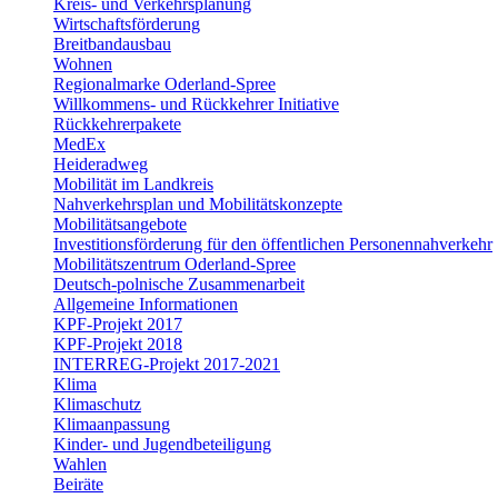
Kreis- und Verkehrsplanung
Wirtschaftsförderung
Breitbandausbau
Wohnen
Regionalmarke Oderland-Spree
Willkommens- und Rückkehrer Initiative
Rückkehrerpakete
MedEx
Heideradweg
Mobilität im Landkreis
Nahverkehrsplan und Mobilitätskonzepte
Mobilitätsangebote
Investitionsförderung für den öffentlichen Personennahverkehr
Mobilitätszentrum Oderland-Spree
Deutsch-polnische Zusammenarbeit
Allgemeine Informationen
KPF-Projekt 2017
KPF-Projekt 2018
INTERREG-Projekt 2017-2021
Klima
Klimaschutz
Klimaanpassung
Kinder- und Jugendbeteiligung
Wahlen
Beiräte