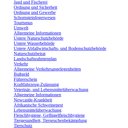
Jagd und Fischerei
Ordnung und Sicherheit
Ordnung und Gewerbe
Schornsteinfegerwesen
Tourismus
Umwelt
Allgemeine Informationen
Untere Naturschutzbehörde
Untere Wasserbehörde
Untere Abfallwirtschafts- und Bodenschutzbehörde
Naturschutzbeirat
Landschaftsrahmenplan
Verkehr
Allgemeine Verkehrsangelegenheiten
Bußgeld
Führerschein
Kraftfahrzeug-Zulassung
Veterinär- und Lebensmittelüberwachung
Allgemeine Informationen
Newcastle-Krankheit
Afrikanische Schweinepest
Lebensmittelüberwachung
Fleischhygiene, Geflügelfleischhygiene
Tiergesundheit, Tierseuchenbekämpfung
Tierschutz