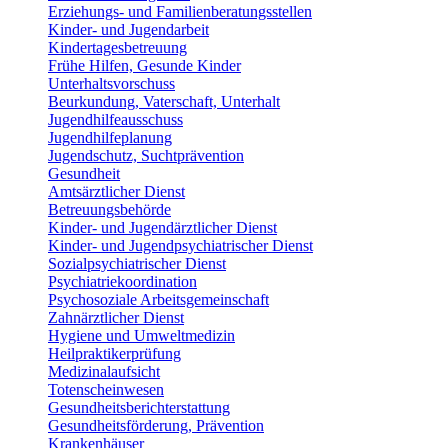
Erziehungs- und Familienberatungsstellen
Kinder- und Jugendarbeit
Kindertagesbetreuung
Frühe Hilfen, Gesunde Kinder
Unterhaltsvorschuss
Beurkundung, Vaterschaft, Unterhalt
Jugendhilfeausschuss
Jugendhilfeplanung
Jugendschutz, Suchtprävention
Gesundheit
Amtsärztlicher Dienst
Betreuungsbehörde
Kinder- und Jugendärztlicher Dienst
Kinder- und Jugendpsychiatrischer Dienst
Sozialpsychiatrischer Dienst
Psychiatriekoordination
Psychosoziale Arbeitsgemeinschaft
Zahnärztlicher Dienst
Hygiene und Umweltmedizin
Heilpraktikerprüfung
Medizinalaufsicht
Totenscheinwesen
Gesundheitsberichterstattung
Gesundheitsförderung, Prävention
Krankenhäuser