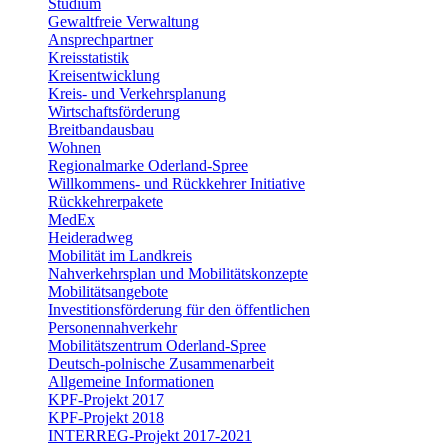
Studium
Gewaltfreie Verwaltung
Ansprechpartner
Kreisstatistik
Kreisentwicklung
Kreis- und Verkehrsplanung
Wirtschaftsförderung
Breitbandausbau
Wohnen
Regionalmarke Oderland-Spree
Willkommens- und Rückkehrer Initiative
Rückkehrerpakete
MedEx
Heideradweg
Mobilität im Landkreis
Nahverkehrsplan und Mobilitätskonzepte
Mobilitätsangebote
Investitionsförderung für den öffentlichen
Personennahverkehr
Mobilitätszentrum Oderland-Spree
Deutsch-polnische Zusammenarbeit
Allgemeine Informationen
KPF-Projekt 2017
KPF-Projekt 2018
INTERREG-Projekt 2017-2021