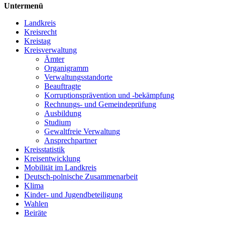
Untermenü
Landkreis
Kreisrecht
Kreistag
Kreisverwaltung
Ämter
Organigramm
Verwaltungsstandorte
Beauftragte
Korruptionsprävention und -bekämpfung
Rechnungs- und Gemeindeprüfung
Ausbildung
Studium
Gewaltfreie Verwaltung
Ansprechpartner
Kreisstatistik
Kreisentwicklung
Mobilität im Landkreis
Deutsch-polnische Zusammenarbeit
Klima
Kinder- und Jugendbeteiligung
Wahlen
Beiräte