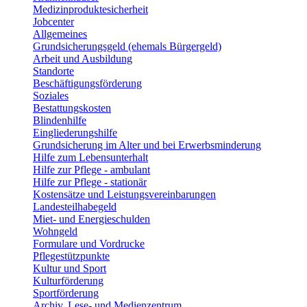
Medizinproduktesicherheit
Jobcenter
Allgemeines
Grundsicherungsgeld (ehemals Bürgergeld)
Arbeit und Ausbildung
Standorte
Beschäftigungsförderung
Soziales
Bestattungskosten
Blindenhilfe
Eingliederungshilfe
Grundsicherung im Alter und bei Erwerbsminderung
Hilfe zum Lebensunterhalt
Hilfe zur Pflege - ambulant
Hilfe zur Pflege - stationär
Kostensätze und Leistungsvereinbarungen
Landesteilhabegeld
Miet- und Energieschulden
Wohngeld
Formulare und Vordrucke
Pflegestützpunkte
Kultur und Sport
Kulturförderung
Sportförderung
Archiv, Lese- und Medienzentrum