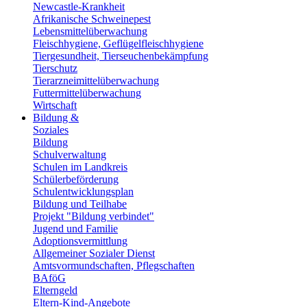
Newcastle-Krankheit
Afrikanische Schweinepest
Lebensmittelüberwachung
Fleischhygiene, Geflügelfleischhygiene
Tiergesundheit, Tierseuchenbekämpfung
Tierschutz
Tierarzneimittelüberwachung
Futtermittelüberwachung
Wirtschaft
Bildung &
Soziales
Bildung
Schulverwaltung
Schulen im Landkreis
Schülerbeförderung
Schulentwicklungsplan
Bildung und Teilhabe
Projekt "Bildung verbindet"
Jugend und Familie
Adoptionsvermittlung
Allgemeiner Sozialer Dienst
Amtsvormundschaften, Pflegschaften
BAföG
Elterngeld
Eltern-Kind-Angebote