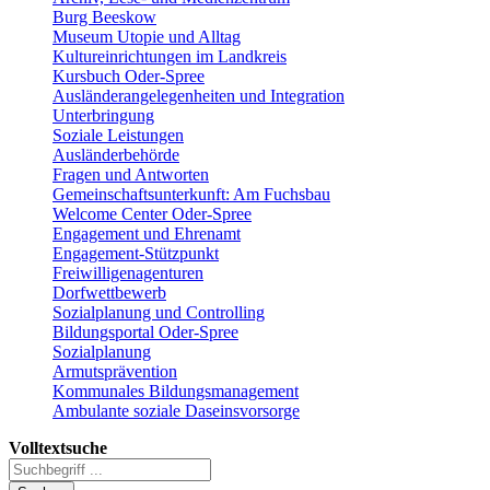
Burg Beeskow
Museum Utopie und Alltag
Kultureinrichtungen im Landkreis
Kursbuch Oder-Spree
Ausländerangelegenheiten und Integration
Unterbringung
Soziale Leistungen
Ausländerbehörde
Fragen und Antworten
Gemeinschaftsunterkunft: Am Fuchsbau
Welcome Center Oder-Spree
Engagement und Ehrenamt
Engagement-Stützpunkt
Freiwilligenagenturen
Dorfwettbewerb
Sozialplanung und Controlling
Bildungsportal Oder-Spree
Sozialplanung
Armutsprävention
Kommunales Bildungsmanagement
Ambulante soziale Daseinsvorsorge
Volltextsuche