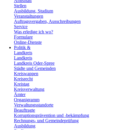
Amtsblatt
Stellen
Ausbildung, Studium
Veranstaltungen
Auftragsvergaben, Ausschreibungen
Service
Was erledige ich wo?
Formulare
Online-Dienste
Politik &
Landkreis
Landkreis
Landkreis Oder-Spree
Städte und Gemeinden
Kreiswappen
Kreisrecht
Kreistag
Kreisverwaltung
Ämter
Organigramm
Verwaltungsstandorte
Beauftragte
Korruptionsprävention und -bekämpfung
Rechnungs- und Gemeindeprüfung
Ausbildung